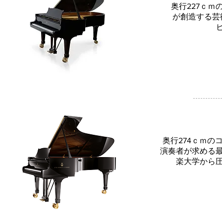
奥行227ｃｍ
が創造する芸
奥行274ｃｍ
演奏者が求める
楽大学から