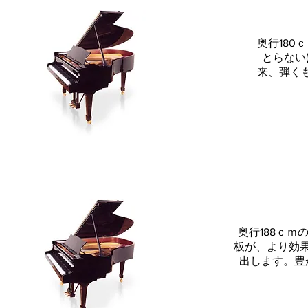
奥行18
とらない
来、弾く
奥行188ｃ
板が、より効
出します。豊